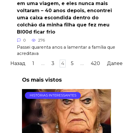
em uma viagem, e eles nunca mais
voltaram – 40 anos depois, encontrei
uma caixa escondida dentro do
colchão da minha filha que fez meu
Bl00d ficar frio
0
276
Passei quarenta anos a lamentar a família que
acreditava
Пагинация
Назад
1
…
3
4
5
…
420
Далее
записей
Os mais vistos
HISTÓRIAS INTERESSANTES