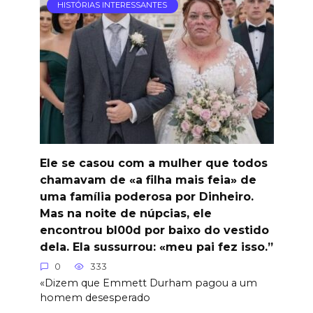
HISTÓRIAS INTERESSANTES
Ele se casou com a mulher que todos
chamavam de «a filha mais feia» de
uma família poderosa por Dinheiro.
Mas na noite de núpcias, ele
encontrou bl00d por baixo do vestido
dela. Ela sussurrou: «meu pai fez isso.”
0
333
«Dizem que Emmett Durham pagou a um
homem desesperado