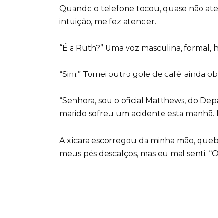
Quando o telefone tocou, quase não aten
intuição, me fez atender.
“É a Ruth?” Uma voz masculina, formal, h
“Sim.” Tomei outro gole de café, ainda o
“Senhora, sou o oficial Matthews, do De
marido sofreu um acidente esta manhã. E
A xícara escorregou da minha mão, quebr
meus pés descalços, mas eu mal senti. “