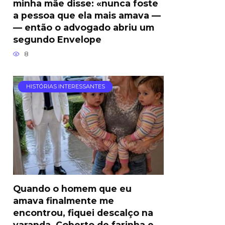
minha mãe disse: «nunca foste
a pessoa que ela mais amava —
— então o advogado abriu um
segundo Envelope
8
HISTÓRIAS INTERESSANTES
Quando o homem que eu
amava finalmente me
encontrou, fiquei descalço na
varanda, Coberto de farinha e