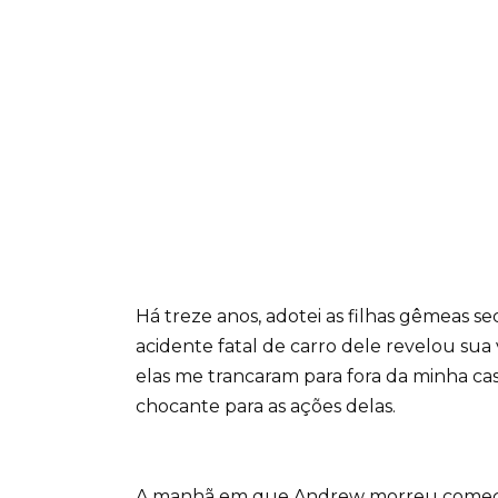
Há treze anos, adotei as filhas gêmeas s
acidente fatal de carro dele revelou sua 
elas me trancaram para fora da minha ca
chocante para as ações delas.
A manhã em que Andrew morreu começo