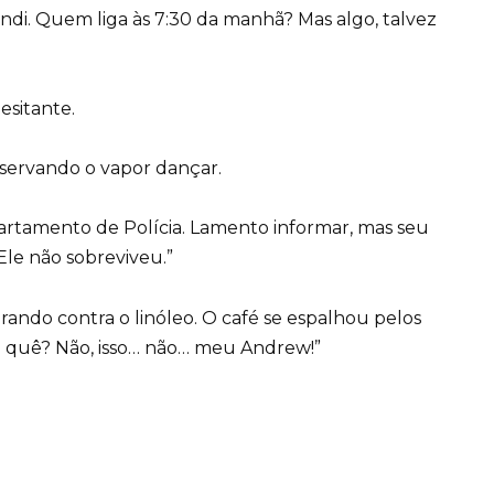
di. Quem liga às 7:30 da manhã? Mas algo, talvez
esitante.
bservando o vapor dançar.
partamento de Polícia. Lamento informar, mas seu
le não sobreviveu.”
ando contra o linóleo. O café se espalhou pelos
O quê? Não, isso… não… meu Andrew!”