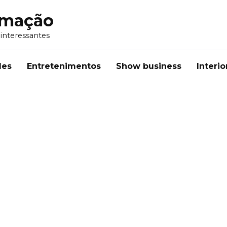
rmação
 interessantes
des
Entretenimentos
Show business
Interio