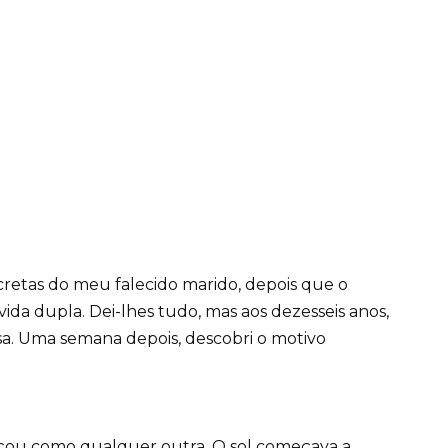
ecretas do meu falecido marido, depois que o
vida dupla. Dei-lhes tudo, mas aos dezesseis anos,
sa. Uma semana depois, descobri o motivo
u como qualquer outra. O sol começava a