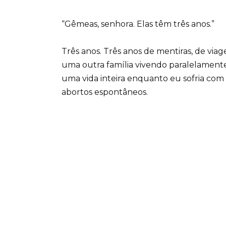
“Gêmeas, senhora. Elas têm três anos.”
Três anos. Três anos de mentiras, de viag
uma outra família vivendo paralelamente à
uma vida inteira enquanto eu sofria com 
abortos espontâneos.