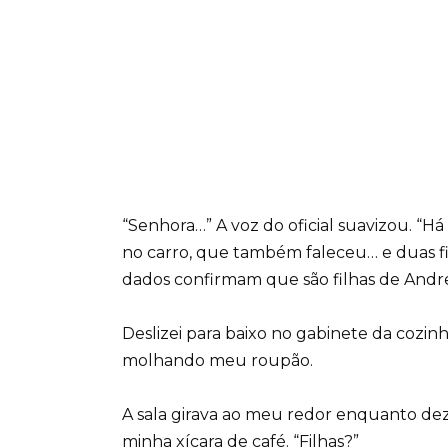
“Senhora…” A voz do oficial suavizou. “H
no carro, que também faleceu… e duas fi
dados confirmam que são filhas de Andr
Deslizei para baixo no gabinete da cozinh
molhando meu roupão.
A sala girava ao meu redor enquanto d
minha xícara de café. “Filhas?”