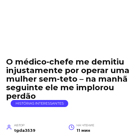
O médico-chefe me demitiu
injustamente por operar uma
mulher sem-teto – na manhã
seguinte ele me implorou
perdão
HISTÓRIAS INTERESSANTES
АВТОР
НА ЧТЕНИЕ
tgda3539
11 мин