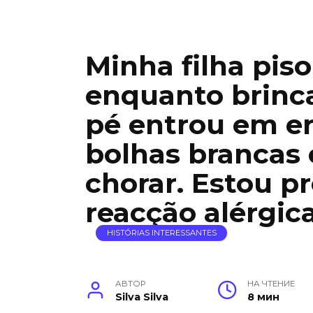
Minha filha pi
enquanto brinc
pé entrou em e
bolhas brancas 
chorar. Estou 
reacção alérgic
HISTÓRIAS INTERESSANTES
АВТОР
НА ЧТЕНИЕ
Silva Silva
8 мин