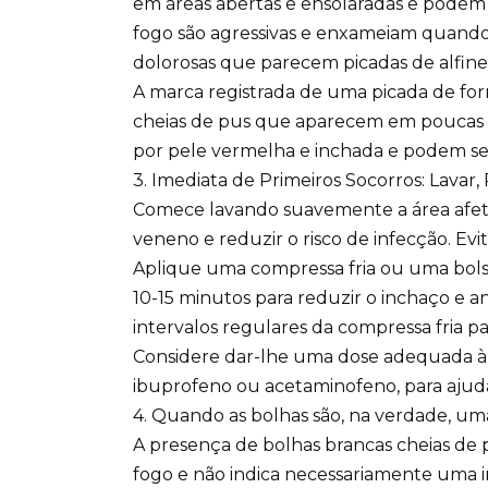
em áreas abertas e ensolaradas e podem 
fogo são agressivas e enxameiam quand
dolorosas que parecem picadas de alfinet
A marca registrada de uma picada de for
cheias de pus que aparecem em poucas 
por pele vermelha e inchada e podem se
3. Imediata de Primeiros Socorros: Lavar
Comece lavando suavemente a área afe
veneno e reduzir o risco de infecção. Evita
Aplique uma compressa fria ou uma bol
10-15 minutos para reduzir o inchaço e ane
intervalos regulares da compressa fria p
Considere dar-lhe uma dose adequada à 
ibuprofeno ou acetaminofeno, para ajudar
4. Quando as bolhas são, na verdade, um
A presença de bolhas brancas cheias de 
fogo e não indica necessariamente uma in