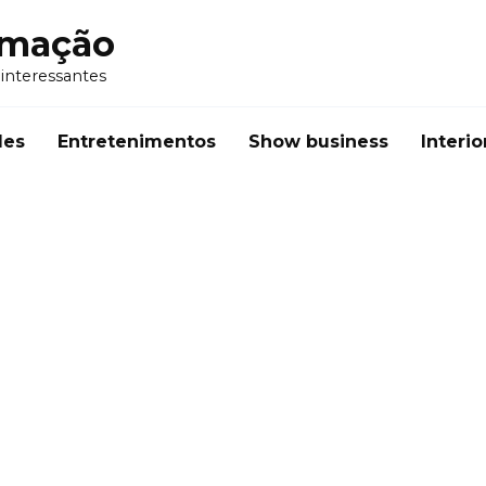
rmação
 interessantes
des
Entretenimentos
Show business
Interio