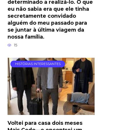
determinado a realizá-lo. O que
eu não sabia era que ele tinha
secretamente convidado
alguém do meu passado para
se juntar à última viagem da
nossa família.
15
HISTÓRIAS INTERESSANTES
Voltei para casa dois meses
Mais Cedo—e encontrei um