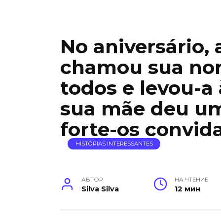
No aniversário, 
chamou sua nor
todos e levou-a
sua mãe deu um
forte-os convid
HISTÓRIAS INTERESSANTES
АВТОР
НА ЧТЕНИЕ
Silva Silva
12 мин