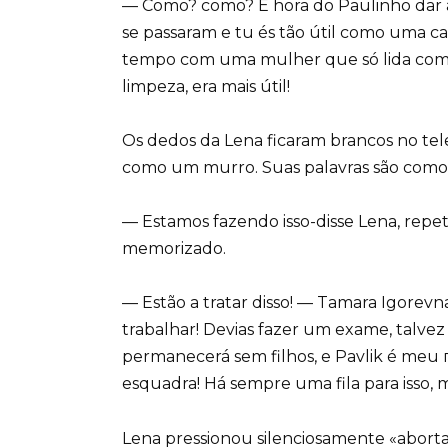
— Como? como? É hora do Paulinho dar à
se passaram e tu és tão útil como uma ca
tempo com uma mulher que só lida com 
limpeza, era mais útil!
Os dedos da Lena ficaram brancos no tel
como um murro. Suas palavras são como 
— Estamos fazendo isso-disse Lena, repet
memorizado.
— Estão a tratar disso! — Tamara Igorevn
trabalhar! Devias fazer um exame, talvez
permanecerá sem filhos, e Pavlik é meu
esquadra! Há sempre uma fila para isso, 
Lena pressionou silenciosamente «aborta