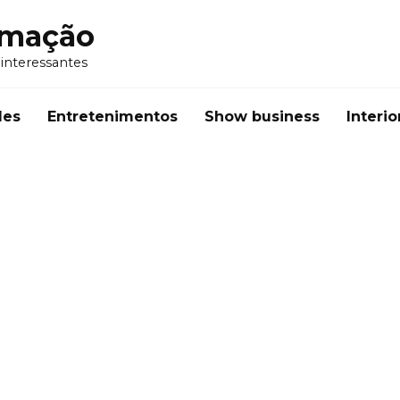
rmação
 interessantes
des
Entretenimentos
Show business
Interio